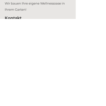
Wir bauen Ihre eigene Wellnessoase in
Ihrem Garten!
Kontakt
info@biospapools.de
+49 3529 5355820
+49 1520 9459002
Informiert werden
Sie sind aus der
Region Dresden und
Umgebung
und möchten weitere
Informationsmaterialien?
zum Kontaktformular