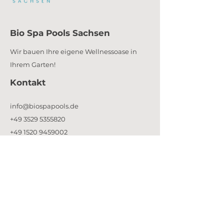
Bio Spa Pools Sachsen
Wir bauen Ihre eigene Wellnessoase in
Ihrem Garten!
Kontakt
info@biospapools.de
+49 3529 5355820
+49 1520 9459002
Informiert werden
Sie sind aus der
Region Dresden und
Umgebung
und möchten weitere
Informationsmaterialien?